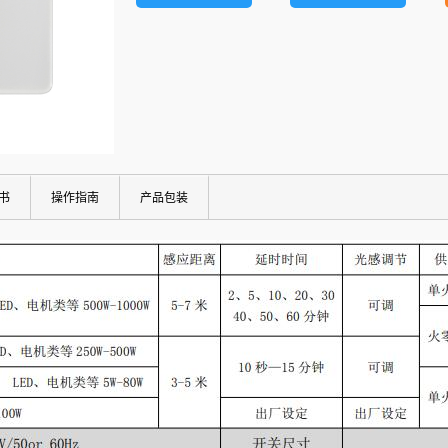
书
操作指南
产品包装