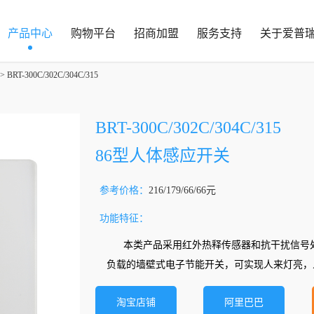
产品中心
购物平台
招商加盟
服务支持
关于爱普
> BRT-300C/302C/304C/315
BRT-300C/302C/304C/315
86型人体感应开关
参考价格：
216/179/66/66元
功能特征：
本类产品采用红外热释传感器和抗干扰信号
负载的墙壁式电子节能开关，可实现人来灯亮，人离
淘宝店铺
阿里巴巴