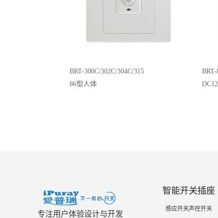
BRT-300C/302C/304C/315
BRT-
86型人体
DC1
智能开关插座
感应开关声控开关
专注用户体验设计与开发