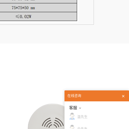
在线咨询
客服
温先生
余先生